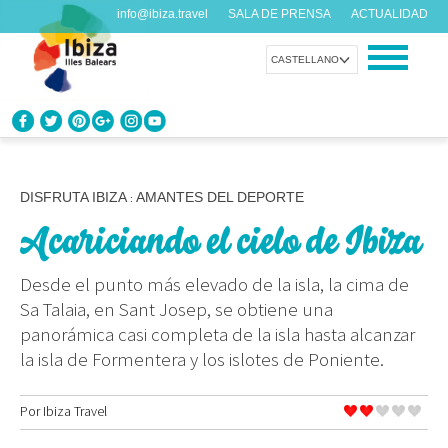
info@ibiza.travel
SALA DE PRENSA
ACTUALIDAD
CASTELLANO
CONOCE IBIZA
¿Qué sabes de la isla?
DISFRUTA IBIZA
AMANTES DEL DEPORTE
:
Acariciando el cielo de Ibiza
DISFRUTA IBIZA
Propuestas para todos los gustos
Desde el punto más elevado de la isla, la cima de
Sa Talaia, en Sant Josep, se obtiene una
AGENDA
panorámica casi completa de la isla hasta alcanzar
Cada día algo nuevo
la isla de Formentera y los islotes de Poniente.
ORGANIZA TU VIAJE
Por
Ibiza Travel
Datos prácticos antes de visitarnos