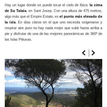
SOBRE EL MAPA
Hay un lugar donde se puede tocar el cielo de Ibiza:
la cima
Llega siempre a tu destino
de Sa Talaia
, en Sant Josep. Con una altura de 475 metros,
algo más que el Empire Estate, es
el punto más elevado de
la isla
. En días claros en el que uno necesita oxigenarse y
respirar aire puro no hay nada mejor que subir hasta arriba a
pie y disfrutar de una de las mejores panorámicas de 360º de
las Islas Pitiusas.