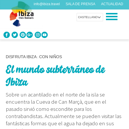
info@ibiza.travel
SALA DE PRENSA
ACTUALIDAD
CASTELLANO
CONOCE IBIZA
¿Qué sabes de la isla?
DISFRUTA IBIZA
CON NIÑOS
:
El mundo subterráneo de
DISFRUTA IBIZA
Propuestas para todos los gustos
Ibiza
AGENDA
Sobre un acantilado en el norte de la isla se
Cada día algo nuevo
encuentra la Cueva de Can Marçà, que en el
pasado sirvió como escondite para los
ORGANIZA TU VIAJE
contrabandistas. Actualmente se pueden visitar las
Datos prácticos antes de visitarnos
fantásticas formas que el agua ha dejado en sus