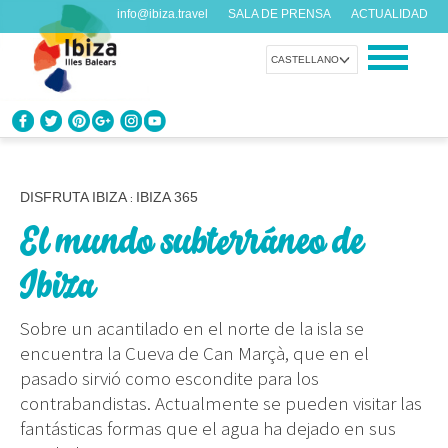
info@ibiza.travel
SALA DE PRENSA
ACTUALIDAD
CASTELLANO
CONOCE IBIZA
¿Qué sabes de la isla?
DISFRUTA IBIZA
IBIZA 365
:
El mundo subterráneo de
DISFRUTA IBIZA
Propuestas para todos los gustos
Ibiza
AGENDA
Sobre un acantilado en el norte de la isla se
Cada día algo nuevo
encuentra la Cueva de Can Marçà, que en el
pasado sirvió como escondite para los
ORGANIZA TU VIAJE
contrabandistas. Actualmente se pueden visitar las
Datos prácticos antes de visitarnos
fantásticas formas que el agua ha dejado en sus