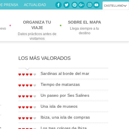
DE PRENSA
ACTUALIDAD
CASTELLANO
ORGANIZA TU
SOBRE EL MAPA
VIAJE
uevo
Llega siempre a tu
destino
Datos prácticos antes de
visitarnos
LOS MÁS VALORADOS
Sardinas al borde del mar
Tiempo de matanzas
Un paseo por Ses Salines
Una isla de museos
Ibiza, una isla de compras
a
,
Los tres colores de Ibiza