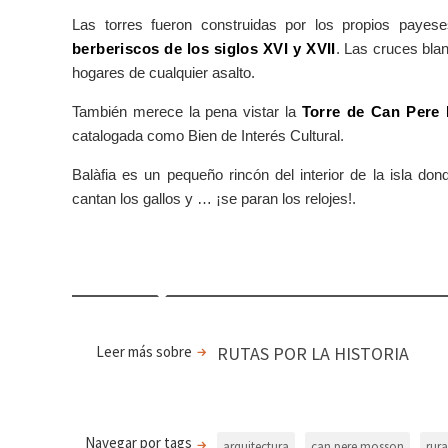
Las torres fueron construidas por los propios payese
berberiscos de los siglos XVI y XVII
. Las cruces blan
hogares de cualquier asalto.
También merece la pena vistar la
Torre de Can Pere
catalogada como Bien de Interés Cultural.
Balàfia es un pequeño rincón del interior de la isla d
cantan los gallos y … ¡se paran los relojes!.
Leer más sobre
RUTAS POR LA HISTORIA
Navegar por tags
arquitectura
can pere mosson
rura