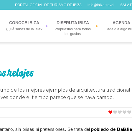
PORTAL OFICIAL DE TURISMO DE IBIZA
info@ibiza.travel
SALA 
CONOCE IBIZA
DISFRUTA IBIZA
AGENDA
¿Qué sabes de la isla?
Propuestas para todos
Cada día algo n
los gustos
s relojes
s uno de los mejores ejemplos de arquitectura tradicional
aves donde el tiempo parece que se haya parado.
ntaño, sin prisas ni pretensiones. Se trata del
poblado de Balàfi