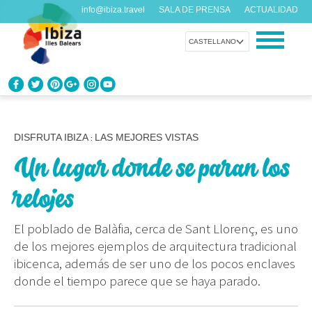
info@ibiza.travel
SALA DE PRENSA
ACTUALIDAD
CASTELLANO
CONOCE IBIZA
¿Qué sabes de la isla?
DISFRUTA IBIZA
LAS MEJORES VISTAS
:
Un lugar donde se paran los
DISFRUTA IBIZA
Propuestas para todos los gustos
relojes
AGENDA
El poblado de Balàfia, cerca de Sant Llorenç, es uno
Cada día algo nuevo
de los mejores ejemplos de arquitectura tradicional
ibicenca, además de ser uno de los pocos enclaves
ORGANIZA TU VIAJE
donde el tiempo parece que se haya parado.
Datos prácticos antes de visitarnos