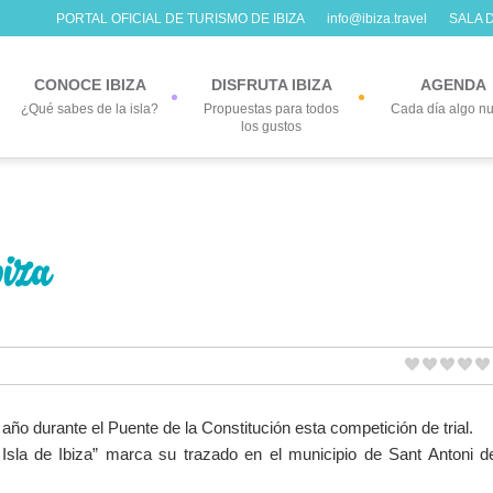
PORTAL OFICIAL DE TURISMO DE IBIZA
info@ibiza.travel
SALA 
CONOCE IBIZA
DISFRUTA IBIZA
AGENDA
¿Qué sabes de la isla?
Propuestas para todos
Cada día algo n
los gustos
biza
ño durante el Puente de la Constitución esta competición de trial.
Isla de Ibiza” marca su trazado en el municipio de Sant Antoni d