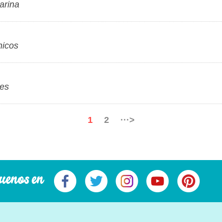
arina
nicos
nes
1
2
···>
uenos en