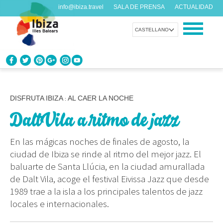
info@ibiza.travel
SALA DE PRENSA
ACTUALIDAD
CASTELLANO
CONOCE IBIZA
¿Qué sabes de la isla?
DISFRUTA IBIZA
AL CAER LA NOCHE
:
Dalt Vila a ritmo de jazz
DISFRUTA IBIZA
Propuestas para todos los gustos
En las mágicas noches de finales de agosto, la
ciudad de Ibiza se rinde al ritmo del mejor jazz. El
AGENDA
baluarte de Santa Llúcia, en la ciudad amurallada
Cada día algo nuevo
de Dalt Vila, acoge el festival Eivissa Jazz que desde
1989 trae a la isla a los principales talentos de jazz
ORGANIZA TU VIAJE
locales e internacionales.
Datos prácticos antes de visitarnos