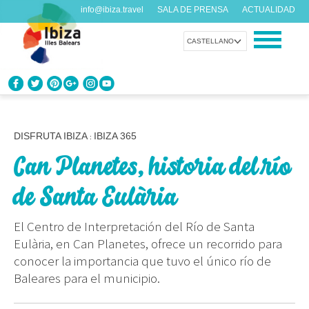
info@ibiza.travel
SALA DE PRENSA
ACTUALIDAD
CASTELLANO
CONOCE IBIZA
¿Qué sabes de la isla?
DISFRUTA IBIZA
IBIZA 365
:
Can Planetes, historia del río
DISFRUTA IBIZA
Propuestas para todos los gustos
de Santa Eulària
AGENDA
El Centro de Interpretación del Río de Santa
Cada día algo nuevo
Eulària, en Can Planetes, ofrece un recorrido para
conocer la importancia que tuvo el único río de
ORGANIZA TU VIAJE
Baleares para el municipio.
Datos prácticos antes de visitarnos