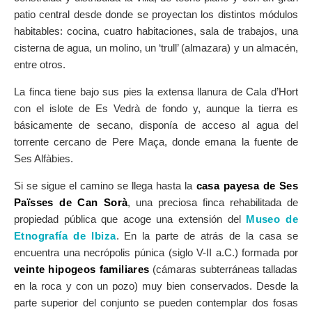
patio central desde donde se proyectan los distintos módulos
habitables: cocina, cuatro habitaciones, sala de trabajos, una
cisterna de agua, un molino, un ‘trull’ (almazara) y un almacén,
entre otros.
La finca tiene bajo sus pies la extensa llanura de Cala d’Hort
con el islote de Es Vedrà de fondo y, aunque la tierra es
básicamente de secano, disponía de acceso al agua del
torrente cercano de Pere Maça, donde emana la fuente de
Ses Alfàbies.
Si se sigue el camino se llega hasta la
casa payesa de Ses
Païsses de Can Sorà
, una preciosa finca rehabilitada de
propiedad pública que acoge una extensión del
Museo de
Etnografía de Ibiza
. En la parte de atrás de la casa se
encuentra una necrópolis púnica (siglo V-II a.C.) formada por
veinte hipogeos familiares
(cámaras subterráneas talladas
en la roca y con un pozo) muy bien conservados. Desde la
parte superior del conjunto se pueden contemplar dos fosas