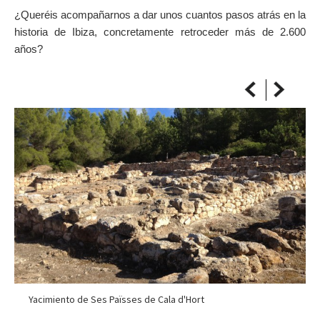
SOBRE EL MAPA
¿Queréis acompañarnos a dar unos cuantos pasos atrás en la
Llega siempre a tu destino
historia de Ibiza, concretamente retroceder más de 2.600
años?
Yacimiento de Ses Païsses de Cala d'Hort