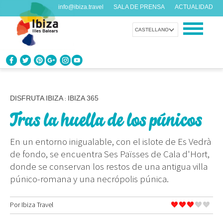
info@ibiza.travel
SALA DE PRENSA
ACTUALIDAD
CASTELLANO
CONOCE IBIZA
¿Qué sabes de la isla?
DISFRUTA IBIZA
IBIZA 365
:
Tras la huella de los púnicos
DISFRUTA IBIZA
Propuestas para todos los gustos
En un entorno inigualable, con el islote de Es Vedrà
de fondo, se encuentra Ses Païsses de Cala d'Hort,
AGENDA
donde se conservan los restos de una antigua villa
Cada día algo nuevo
púnico-romana y una necrópolis púnica.
ORGANIZA TU VIAJE
Por
Ibiza Travel
Datos prácticos antes de visitarnos