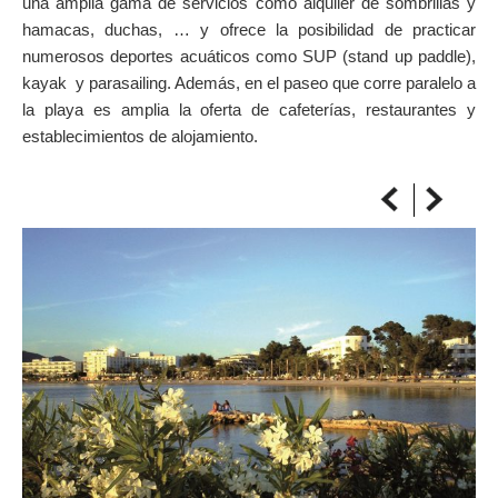
una amplia gama de servicios como alquiler de sombrillas y
SOBRE EL MAPA
hamacas, duchas, … y ofrece la posibilidad de practicar
Llega siempre a tu destino
numerosos deportes acuáticos como SUP (stand up paddle),
kayak y parasailing. Además, en el paseo que corre paralelo a
la playa es amplia la oferta de cafeterías, restaurantes y
establecimientos de alojamiento.