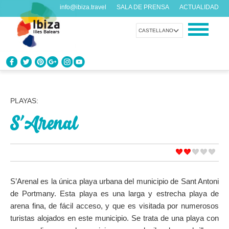
info@ibiza.travel
SALA DE PRENSA
ACTUALIDAD
CASTELLANO
CONOCE IBIZA
¿Qué sabes de la isla?
PLAYAS:
S’Arenal
DISFRUTA IBIZA
Propuestas para todos los gustos
AGENDA
Cada día algo nuevo
S’Arenal es la única playa urbana del municipio de Sant Antoni
de Portmany. Esta playa es una larga y estrecha playa de
ORGANIZA TU VIAJE
arena fina, de fácil acceso, y que es visitada por numerosos
Datos prácticos antes de visitarnos
turistas alojados en este municipio. Se trata de una playa con