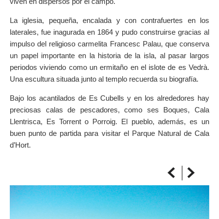
viven en dispersos por el campo.
SOBRE EL MAPA
La iglesia, pequeña, encalada y con contrafuertes en los
Llega siempre a tu destino
laterales, fue inagurada en 1864 y pudo construirse gracias al
impulso del religioso carmelita Francesc Palau, que conserva
un papel importante en la historia de la isla, al pasar largos
periodos viviendo como un ermitaño en el islote de es Vedrà.
Una escultura situada junto al templo recuerda su biografía.
Bajo los acantilados de Es Cubells y en los alrededores hay
preciosas calas de pescadores, como ses Boques, Cala
Llentrisca, Es Torrent o Porroig. El pueblo, además, es un
buen punto de partida para visitar el Parque Natural de Cala
d’Hort.