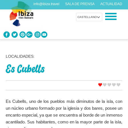
info@ibiza.travel
SALA DE PRENSA
ACTUALIDAD
CASTELLANO
CONOCE IBIZA
¿Qué sabes de la isla?
LOCALIDADES:
Es Cubells
DISFRUTA IBIZA
Propuestas para todos los gustos
AGENDA
Cada día algo nuevo
Es Cubells, uno de los pueblos más diminutos de la isla, con
un núcleo urbano formado por la iglesia y dos bares, posee un
ORGANIZA TU VIAJE
encanto especial, ya que se encuentra al borde de un inmenso
Datos prácticos antes de visitarnos
acantilado. Sus habitantes, como en la mayor parte de la isla,