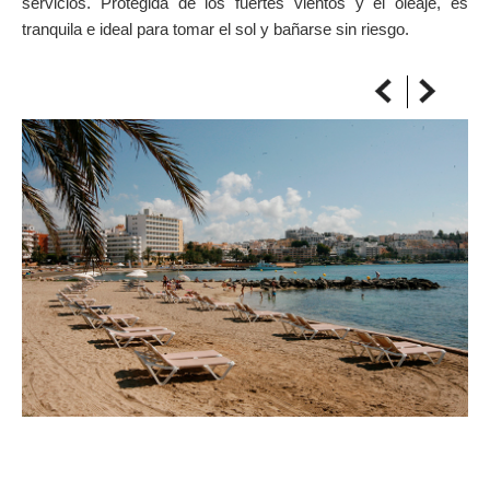
servicios. Protegida de los fuertes vientos y el oleaje, es
SOBRE EL MAPA
tranquila e ideal para tomar el sol y bañarse sin riesgo.
Llega siempre a tu destino