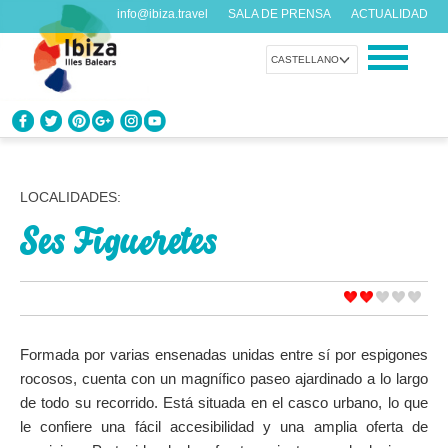
info@ibiza.travel
SALA DE PRENSA
ACTUALIDAD
CASTELLANO
CONOCE IBIZA
¿Qué sabes de la isla?
LOCALIDADES:
Ses Figueretes
DISFRUTA IBIZA
Propuestas para todos los gustos
AGENDA
Cada día algo nuevo
Formada por varias ensenadas unidas entre sí por espigones
rocosos, cuenta con un magnífico paseo ajardinado a lo largo
ORGANIZA TU VIAJE
de todo su recorrido. Está situada en el casco urbano, lo que
Datos prácticos antes de visitarnos
le confiere una fácil accesibilidad y una amplia oferta de