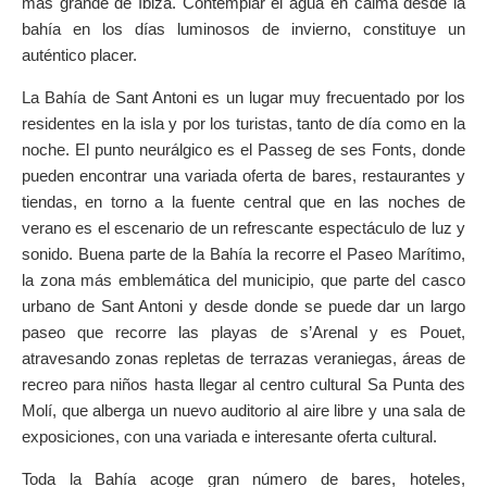
más grande de Ibiza. Contemplar el agua en calma desde la
ON THE MAP
bahía en los días luminosos de invierno, constituye un
Get to your destination, every time
auténtico placer.
La Bahía de Sant Antoni es un lugar muy frecuentado por los
residentes en la isla y por los turistas, tanto de día como en la
noche. El punto neurálgico es el Passeg de ses Fonts, donde
pueden encontrar una variada oferta de bares, restaurantes y
tiendas, en torno a la fuente central que en las noches de
verano es el escenario de un refrescante espectáculo de luz y
sonido. Buena parte de la Bahía la recorre el Paseo Marítimo,
la zona más emblemática del municipio, que parte del casco
urbano de Sant Antoni y desde donde se puede dar un largo
paseo que recorre las playas de s’Arenal y es Pouet,
atravesando zonas repletas de terrazas veraniegas, áreas de
recreo para niños hasta llegar al centro cultural Sa Punta des
Molí, que alberga un nuevo auditorio al aire libre y una sala de
exposiciones, con una variada e interesante oferta cultural.
Toda la Bahía acoge gran número de bares, hoteles,