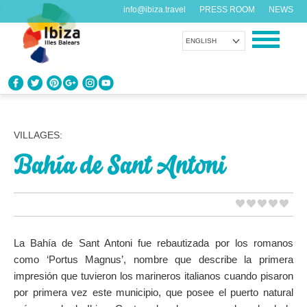
info@ibiza.travel
PRESS ROOM
NEWS
ENGLISH
KNOW IBIZA
What do you know about the island?
VILLAGES:
Bahía de Sant Antoni
ENJOY IBIZA
Something for everybody
AGENDA
Another day, another adventure
La Bahía de Sant Antoni fue rebautizada por los romanos
como ‘Portus Magnus’, nombre que describe la primera
ORGANIZE YOUR TRIP
impresión que tuvieron los marineros italianos cuando pisaron
Before visiting
por primera vez este municipio, que posee el puerto natural