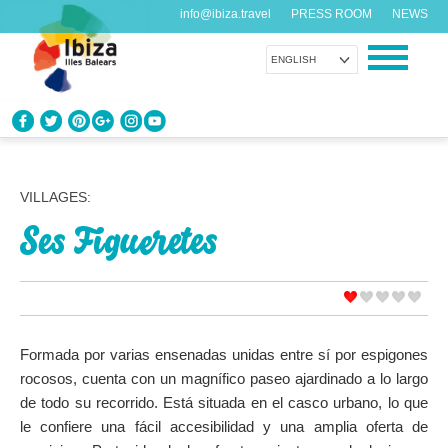
info@ibiza.travel
PRESS ROOM
NEWS
ENGLISH
KNOW IBIZA
What do you know about the island?
VILLAGES:
Ses Figueretes
ENJOY IBIZA
Something for everybody
AGENDA
Another day, another adventure
Formada por varias ensenadas unidas entre sí por espigones
rocosos, cuenta con un magnífico paseo ajardinado a lo largo
ORGANIZE YOUR TRIP
de todo su recorrido. Está situada en el casco urbano, lo que
Before visiting
le confiere una fácil accesibilidad y una amplia oferta de