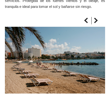
servicios. Protegida de los fuertes vientos y el oleaje, es
ON THE MAP
tranquila e ideal para tomar el sol y bañarse sin riesgo.
Get to your destination, every time