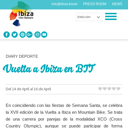
info@ibiza.travel
PRESS ROOM
NEWS
ENGLISH
KNOW IBIZA
What do you know about the island?
DIARY DEPORTE
Vuelta a Ibiza en BTT
ENJOY IBIZA
Something for everybody
Del 14 de April al 16 de April
AGENDA
Another day, another adventure
En coincidiendo con las fiestas de Semana Santa, se celebra
ORGANIZE YOUR TRIP
la XVII edición de la Vuelta a Ibiza en Mountain Bike. Se trata
Before visiting
de una carrera por parejas de la modalidad XCO (Cross
Country Olympic), aunque se puede participar de forma