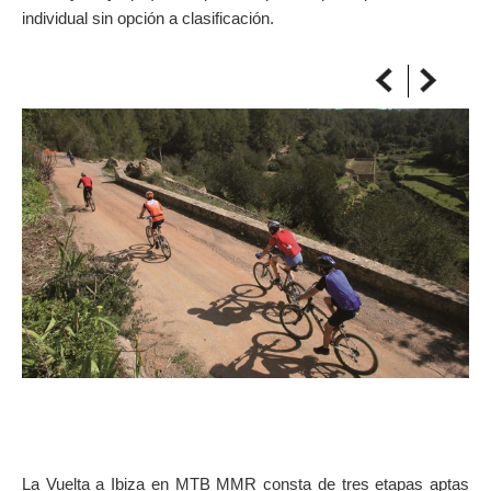
individual sin opción a clasificación.
ON THE MAP
Get to your destination, every time
La Vuelta a Ibiza en MTB MMR consta de tres etapas aptas